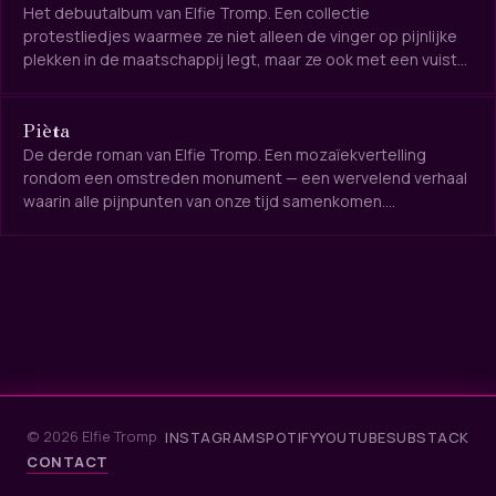
Het debuutalbum van Elfie Tromp. Een collectie
protestliedjes waarmee ze niet alleen de vinger op pijnlijke
plekken in de maatschappij legt, maar ze ook met een vuist
bewerkt. Via alle kanalen te beluisteren.
Pièta
De derde roman van Elfie Tromp. Een mozaïekvertelling
rondom een omstreden monument — een wervelend verhaal
waarin alle pijnpunten van onze tijd samenkomen.
Meerstemmig, durf en ambitie.
© 2026 Elfie Tromp
INSTAGRAM
SPOTIFY
YOUTUBE
SUBSTACK
CONTACT